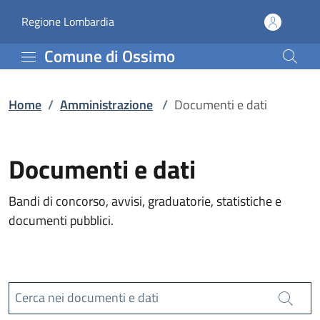
Documenti e dati | Com
Vai al contenuto principale
(apre in un'altra scheda).
Regione Lombardia
Comune di Ossimo
Home
/
Amministrazione
/
Documenti e dati
Documenti e dati
Bandi di concorso, avvisi, graduatorie, statistiche e
documenti pubblici.
Cerca nei documenti e dati
Cerca