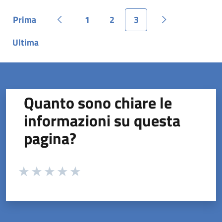
Prima
1
2
3
Pagina
Pagina precedente
Pagina
Pagina
Pagina
Pagina success
Ultima
Pagina
Quanto sono chiare le
informazioni su questa
pagina?
Valuta da 1 a 5 stelle la pagina
Valuta 1 stelle su 5
Valuta 2 stelle su 5
Valuta 3 stelle su 5
Valuta 4 stelle su 5
Valuta 5 stelle su 5