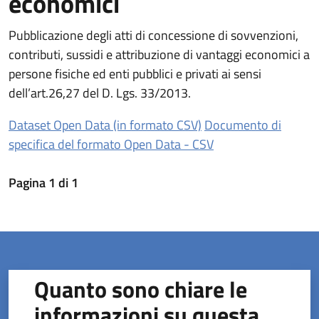
economici
Pubblicazione degli atti di concessione di sovvenzioni,
contributi, sussidi e attribuzione di vantaggi economici a
persone fisiche ed enti pubblici e privati ai sensi
dell’art.26,27 del D. Lgs. 33/2013.
(apre in un'altra sched
Dataset Open Data (in formato CSV)
Documento di
(apre in un'altra sc
specifica del formato Open Data - CSV
Pagina
1
di
1
Quanto sono chiare le
informazioni su questa