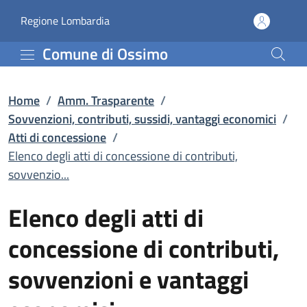
Elenco degli atti di con
Vai al contenuto principale
(apre in un'altra scheda).
Regione Lombardia
Comune di Ossimo
Home
/
Amm. Trasparente
/
Sovvenzioni, contributi, sussidi, vantaggi economici
/
Atti di concessione
/
Elenco degli atti di concessione di contributi,
sovvenzio...
Elenco degli atti di
concessione di contributi,
sovvenzioni e vantaggi