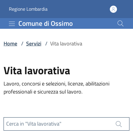
Servizi | Comune di Oss
Vai al contenuto principale
(apre in un'altra scheda).
Regione Lombardia
Comune di Ossimo
Home
/
Servizi
/
Vita lavorativa
Vita lavorativa
Lavoro, concorsi e selezioni, licenze, abilitazioni
professionali e sicurezza sul lavoro.
Cerca in "Vita lavorativa"
Cerca