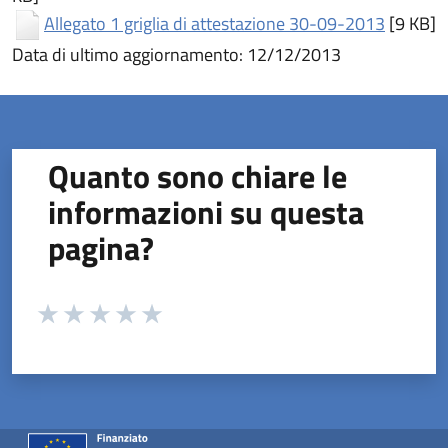
(apre in
Allegato 1 griglia di attestazione 30-09-2013
[9 KB]
Data di ultimo aggiornamento: 12/12/2013
Quanto sono chiare le
informazioni su questa
pagina?
Valuta da 1 a 5 stelle la pagina
Valuta 1 stelle su 5
Valuta 2 stelle su 5
Valuta 3 stelle su 5
Valuta 4 stelle su 5
Valuta 5 stelle su 5