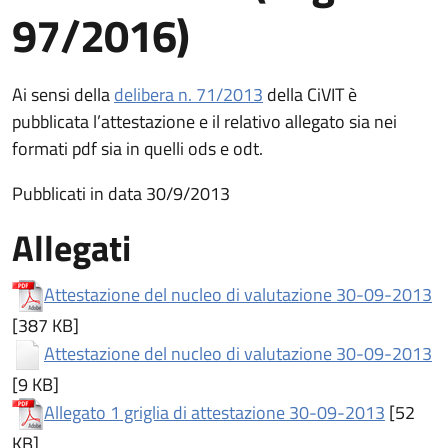
97/2016)
(apre in un'altra scheda).
Ai sensi della
delibera n. 71/2013
della CiVIT è
pubblicata l’attestazione e il relativo allegato sia nei
formati pdf sia in quelli ods e odt.
Pubblicati in data 30/9/2013
Allegati
(a
Attestazione del nucleo di valutazione 30-09-2013
[387 KB]
(a
Attestazione del nucleo di valutazione 30-09-2013
[9 KB]
(apre in
Allegato 1 griglia di attestazione 30-09-2013
[52
KB]