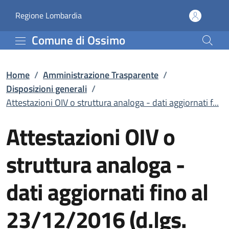
Attestazioni OIV o strut
Vai al contenuto principale
(apre in un'altra scheda).
Regione Lombardia
Comune di Ossimo
Home
/
Amministrazione Trasparente
/
Disposizioni generali
/
Attestazioni OIV o struttura analoga - dati aggiornati f...
Attestazioni OIV o
struttura analoga -
dati aggiornati fino al
23/12/2016 (d.lgs.