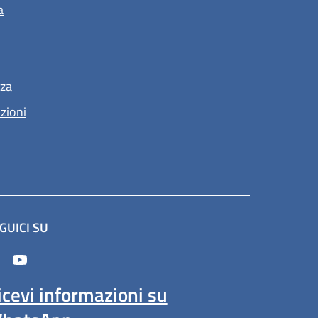
a
nza
nzioni
GUICI SU
n'altra scheda).
icevi informazioni su