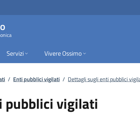
ubblici vigilati | En
mo
monica
Servizi
Vivere Ossimo
ati
/
Enti pubblici vigilati
/
Dettagli sugli enti pubblici vigil
 pubblici vigilati
'altra scheda).