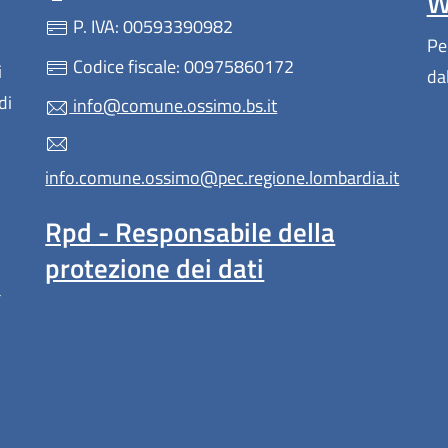
W
P. IVA: 00593390982
Pe
Codice fiscale: 00975860172
i
da
di
info@comune.ossimo.bs.it
info.comune.ossimo@pec.regione.lombardia.it
Rpd - Responsabile della
protezione dei dati
a