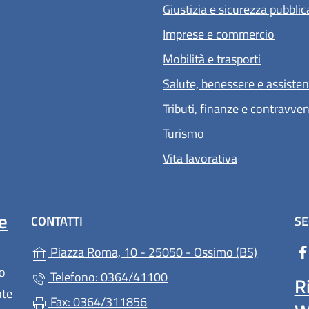
Giustizia e sicurezza pubblic
Imprese e commercio
Mobilità e trasporti
Salute, benessere e assiste
Tributi, finanze e contravve
Turismo
Vita lavorativa
e
CONTATTI
SE
(apre in u
Piazza Roma, 10 - 25050 - Ossimo (BS)
lo
Telefono: 0364/41100
R
nte
Fax: 0364/311856