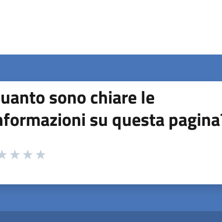
uanto sono chiare le
nformazioni su questa pagina
 da 1 a 5 stelle la pagina
ta 1 stelle su 5
aluta 2 stelle su 5
Valuta 3 stelle su 5
Valuta 4 stelle su 5
Valuta 5 stelle su 5