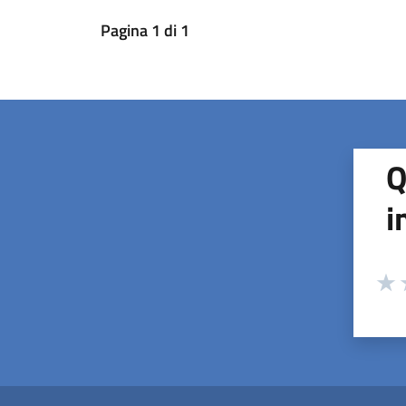
Pagina
1
di
1
Q
i
Valuta
Valu
V