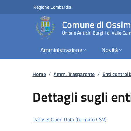
Dettagli sugli enti p
Vai al contenuto principale
(apre in un'altra scheda).
Regione Lombardia
Comune di Ossi
Unione Antichi Borghi di Valle Ca
Amministrazione
Novità
Home
/
Amm. Trasparente
/
Enti controll
Dettagli sugli enti
(apre in un
Dataset Open Data (formato CSV)