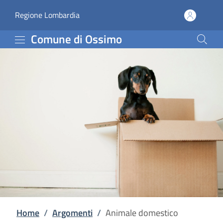
Animale domestico | Co
Vai al contenuto principale
(apre in un'altra scheda).
Regione Lombardia
Comune di Ossimo
Home
/
Argomenti
/
Animale domestico