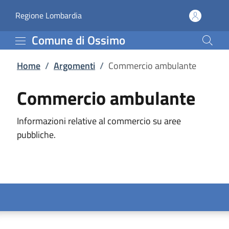
Commercio ambulante |
Vai al contenuto principale
(apre in un'altra scheda).
Regione Lombardia
Comune di Ossimo
Home
/
Argomenti
/
Commercio ambulante
Commercio ambulante
Informazioni relative al commercio su aree
pubbliche.