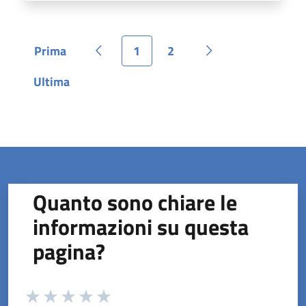
Prima
1
2
Pagina
Pagina precedente
Pagina
Pagina
Pagina successiva
Ultima
Pagina
Quanto sono chiare le
informazioni su questa
pagina?
Valuta da 1 a 5 stelle la pagina