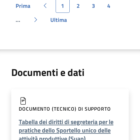
Prima
1
2
3
4
Pagina
Pagina precedente
Pagina
Pagina
Pagina
Pagina
...
Ultima
Pagina
Pagina successiva
Pagina
Documenti e dati
DOCUMENTO (TECNICO) DI SUPPORTO
Tabella dei diritti di segreteria per le
pratiche dello Sportello unico delle
attività produttive (Suap)