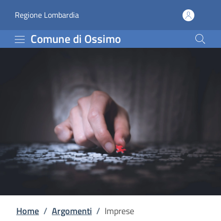
Imprese | Comune di Os
Vai al contenuto principale
(apre in un'altra scheda).
Regione Lombardia
Comune di Ossimo
Home
/
Argomenti
/
Imprese