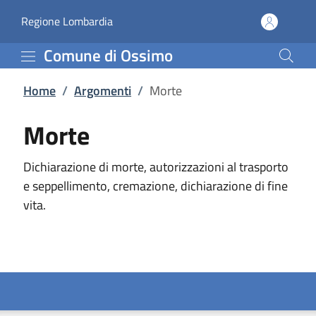
Morte | Comune di Ossi
Vai al contenuto principale
(apre in un'altra scheda).
Regione Lombardia
Comune di Ossimo
Home
/
Argomenti
/
Morte
Morte
Dichiarazione di morte, autorizzazioni al trasporto
e seppellimento, cremazione, dichiarazione di fine
vita.