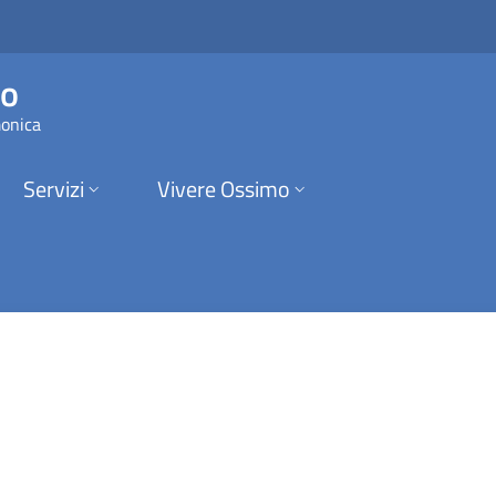
i Ossimo
mo
monica
Servizi
Vivere Ossimo