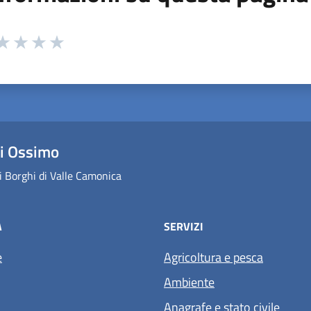
 da 1 a 5 stelle la pagina
ta 1 stelle su 5
aluta 2 stelle su 5
Valuta 3 stelle su 5
Valuta 4 stelle su 5
Valuta 5 stelle su 5
i Ossimo
 Borghi di Valle Camonica
À
SERVIZI
e
Agricoltura e pesca
Ambiente
Anagrafe e stato civile