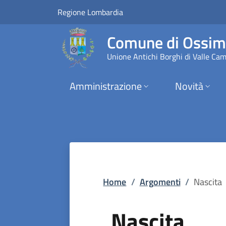
Nascita | Comune d
Vai al contenuto principale
(apre in un'altra scheda).
Regione Lombardia
Comune di Ossi
Unione Antichi Borghi di Valle Ca
Amministrazione
Novità
Home
/
Argomenti
/
Nascita
Nascita