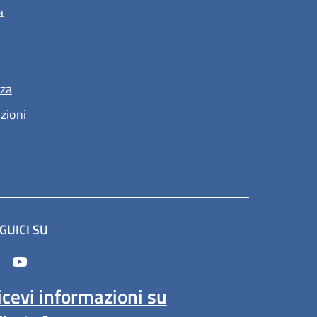
a
nza
nzioni
GUICI SU
n'altra scheda).
icevi informazioni su