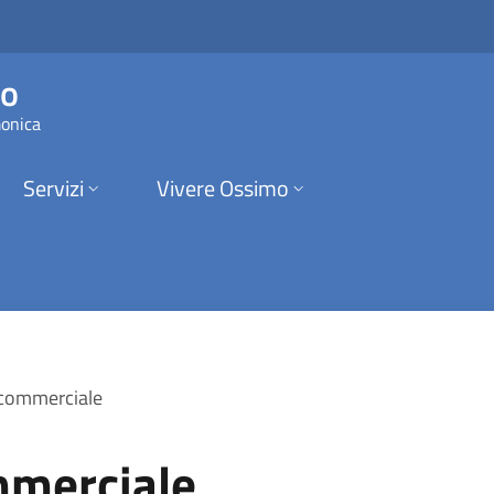
e | Comune di Ossim
mo
monica
Servizi
Vivere Ossimo
 commerciale
mmerciale