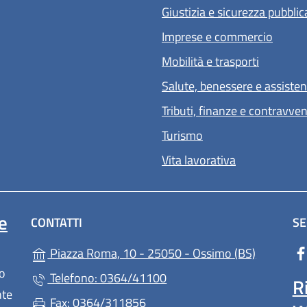
Giustizia e sicurezza pubblic
Imprese e commercio
Mobilità e trasporti
Salute, benessere e assiste
Tributi, finanze e contravve
Turismo
Vita lavorativa
e
CONTATTI
SE
(apre in u
Piazza Roma, 10 - 25050 - Ossimo (BS)
lo
Telefono: 0364/41100
R
nte
Fax: 0364/311856