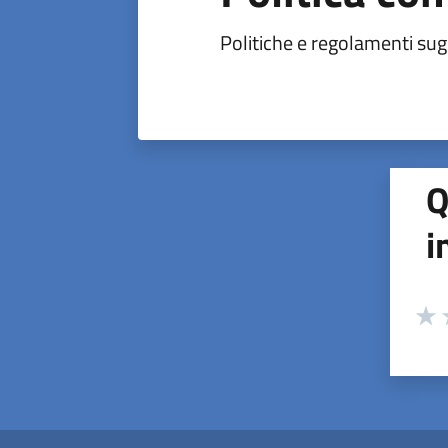
Politiche e regolamenti sugl
Q
i
Valuta
Valu
V