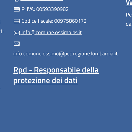
W
P. IVA: 00593390982
Pe
Codice fiscale: 00975860172
i
da
di
info@comune.ossimo.bs.it
info.comune.ossimo@pec.regione.lombardia.it
Rpd - Responsabile della
protezione dei dati
a