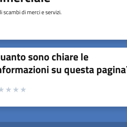
i scambi di merci e servizi.
uanto sono chiare le
nformazioni su questa pagina
 da 1 a 5 stelle la pagina
ta 1 stelle su 5
aluta 2 stelle su 5
Valuta 3 stelle su 5
Valuta 4 stelle su 5
Valuta 5 stelle su 5