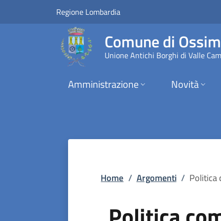
Politica commercial
Vai al contenuto principale
(apre in un'altra scheda).
Regione Lombardia
Comune di Ossi
Unione Antichi Borghi di Valle Ca
Amministrazione
Novità
Home
/
Argomenti
/
Politica
Politica co