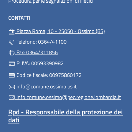
Procedura per le segnalazioni di illeciti
CONTATTI
(apre in un'a
Piazza Roma, 10 - 25050 - Ossimo (BS)
Telefono: 0364/41100
Fax: 0364/311856
P. IVA: 00593390982
Codice fiscale: 00975860172
info@comune.ossimo.bs.it
info.comune.ossimo@pec.regione.lombardia.it
Rpd - Responsabile della protezione dei
dati