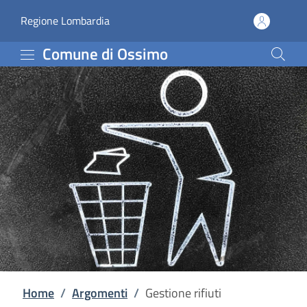
Gestione rifiuti | Comun
Vai al contenuto principale
(apre in un'altra scheda).
Regione Lombardia
Comune di Ossimo
Home
/
Argomenti
/
Gestione rifiuti