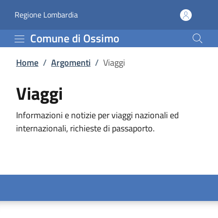
Viaggi | Comune di Oss
Vai al contenuto principale
(apre in un'altra scheda).
Regione Lombardia
Comune di Ossimo
Home
/
Argomenti
/
Viaggi
Viaggi
Informazioni e notizie per viaggi nazionali ed
internazionali, richieste di passaporto.