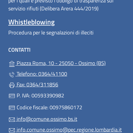
per i quali è previsto l'obbligo di trasparenza sul
servizio rifiuti (Delibera Arera 444/2019)
Whistleblowing
Procedura per le segnalazioni di illeciti
CONTATTI
(apre in un'a
Piazza Roma, 10 - 25050 - Ossimo (BS)
Telefono: 0364/41100
Fax: 0364/311856
P. IVA: 00593390982
Codice fiscale: 00975860172
info@comune.ossimo.bs.it
info.comune.ossimo@pec.regione.lombardia.it