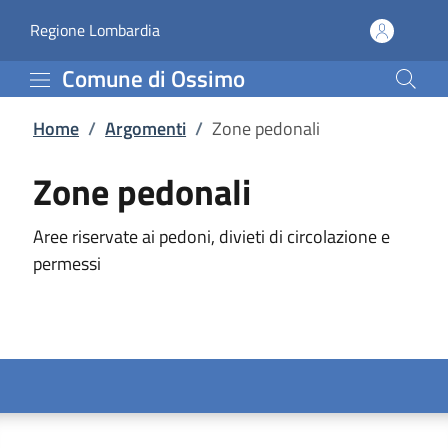
Zone pedonali | Comune
Vai al contenuto principale
(apre in un'altra scheda).
Regione Lombardia
Comune di Ossimo
Home
/
Argomenti
/
Zone pedonali
Zone pedonali
Aree riservate ai pedoni, divieti di circolazione e
permessi