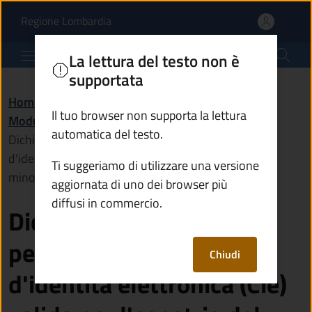
Dichiarazione di assenso 
Vai al contenuto principale
(apre in un'altra scheda).
Regione Lombardia
Comune di Ossimo
La lettura del testo non è
supportata
Home
/
Amministrazione
/
Documenti e dati
/
Il tuo browser non supporta la lettura
Modulistica
/
automatica del testo.
Dichiarazione di assenso per il rilascio della carta
d'identità elettronica (Cie) valida per l'espatrio del
Ti suggeriamo di utilizzare una versione
minore
aggiornata di uno dei browser più
diffusi in commercio.
Dichiarazione di assenso
per il rilascio della carta
Chiudi
d'identità elettronica (Cie)