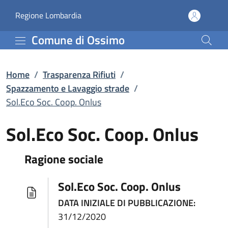
Sol.Eco Soc. Coop. Onlus
Vai al contenuto principale
(apre in un'altra scheda).
Regione Lombardia
Comune di Ossimo
Home
/
Trasparenza Rifiuti
/
Spazzamento e Lavaggio strade
/
Sol.Eco Soc. Coop. Onlus
Sol.Eco Soc. Coop. Onlus
Ragione sociale
Sol.Eco Soc. Coop. Onlus
DATA INIZIALE DI PUBBLICAZIONE:
31/12/2020