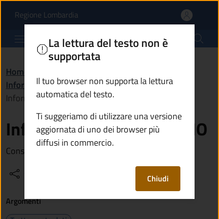
Informativa privacy App
Vai al contenuto principale
(apre in un'altra scheda).
Regione Lombardia
Comune di Ossimo
La lettura del testo non è
supportata
Home
/
Amministrazione
/
Il tuo browser non supporta la lettura
Informazioni istituzionali
/
automatica del testo.
Informativa privacy App IO
Ti suggeriamo di utilizzare una versione
Informativa privacy App IO
aggiornata di uno dei browser più
diffusi in commercio.
Consulta il testo dell'Informativa privacy App IO
Condividi
Vedi azioni
Chiudi
Argomenti