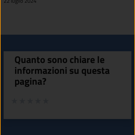
22 luglio 2024
Quanto sono chiare le
informazioni su questa
pagina?
Valuta da 1 a 5 stelle la pagina
Valuta 1 stelle su 5
Valuta 2 stelle su 5
Valuta 3 stelle su 5
Valuta 4 stelle su 5
Valuta 5 stelle su 5