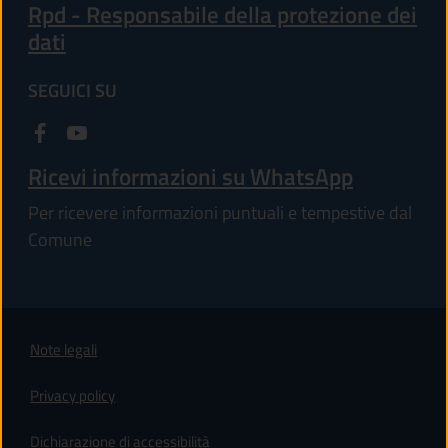
Rpd - Responsabile della protezione dei
dati
SEGUICI SU
Ricevi informazioni su WhatsApp
Per ricevere informazioni puntuali e tempestive dal
Comune
Note legali
Privacy policy
(apre in un'altra scheda).
Dichiarazione di accessibilità