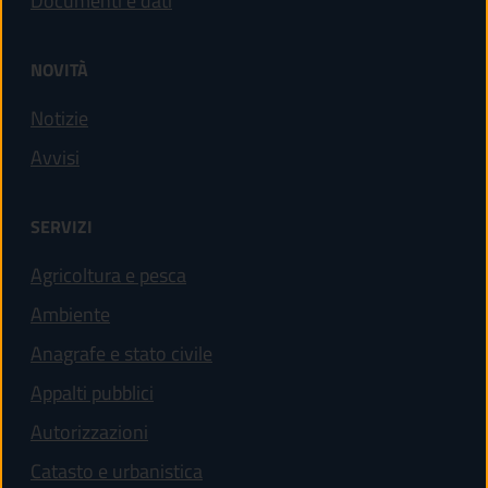
Documenti e dati
NOVITÀ
Notizie
Avvisi
SERVIZI
Agricoltura e pesca
Ambiente
Anagrafe e stato civile
Appalti pubblici
Autorizzazioni
Catasto e urbanistica