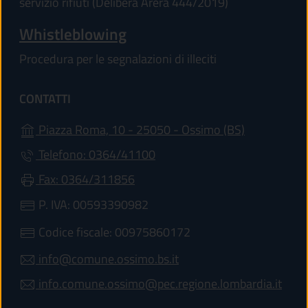
servizio rifiuti (Delibera Arera 444/2019)
Whistleblowing
Procedura per le segnalazioni di illeciti
CONTATTI
(apre in un'a
Piazza Roma, 10 - 25050 - Ossimo (BS)
Telefono: 0364/41100
Fax: 0364/311856
P. IVA: 00593390982
Codice fiscale: 00975860172
info@comune.ossimo.bs.it
info.comune.ossimo@pec.regione.lombardia.it