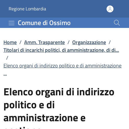
Elenco organi di indirizz
Vai al contenuto principale
(apre in un'altra scheda).
Regione Lombardia
Comune di Ossimo
Home
/
Amm. Trasparente
/
Organizzazione
/
Titolari di incarichi politici, di amministrazione, di di...
/
Elenco organi di indirizzo politico e di amministrazione
...
Elenco organi di indirizzo
politico e di
amministrazione e