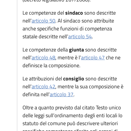
Le competenze del
sindaco
sono descritte
(apre in un'altra scheda).
nell’
articolo 50
. Al sindaco sono attribuite
anche specifiche funzioni di competenza
(apre in un'altra 
statale descritte nell’
articolo 54
.
Le competenze della
giunta
sono descritte
(apre in un'altra scheda).
(apre in un'
nell’
articolo 48
, mentre è l’
articolo 47
che ne
definisce la composizione.
Le attribuzioni del
consiglio
sono descritte
(apre in un'altra scheda).
nell’
articolo 42
, mentre la sua composizione è
(apre in un'altra scheda).
definita nell’
articolo 37
.
Oltre a quanto previsto dal citato Testo unico
delle leggi sull’ordinamento degli enti locali lo
statuto del comune può descrivere ulteriori