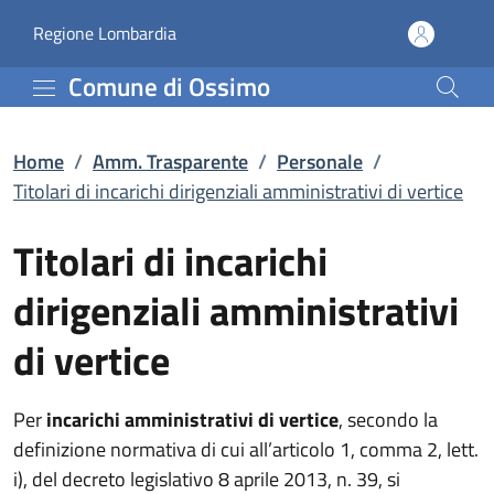
Titolari di incarichi di
Vai al contenuto principale
(apre in un'altra scheda).
Regione Lombardia
Comune di Ossimo
Home
/
Amm. Trasparente
/
Personale
/
Titolari di incarichi dirigenziali amministrativi di vertice
Titolari di incarichi
dirigenziali amministrativi
di vertice
Per
incarichi amministrativi di vertice
, secondo la
definizione normativa di cui all’articolo 1, comma 2, lett.
i), del decreto legislativo 8 aprile 2013, n. 39, si