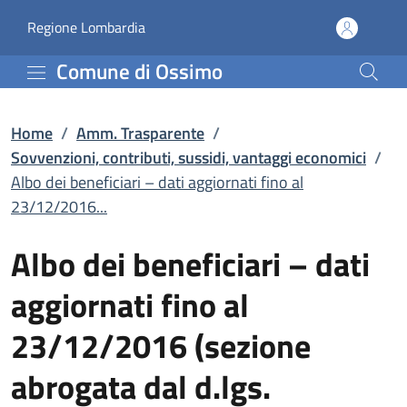
Albo dei beneficiari – d
Vai al contenuto principale
(apre in un'altra scheda).
Regione Lombardia
Comune di Ossimo
Home
/
Amm. Trasparente
/
Sovvenzioni, contributi, sussidi, vantaggi economici
/
Albo dei beneficiari – dati aggiornati fino al
23/12/2016...
Albo dei beneficiari – dati
aggiornati fino al
23/12/2016 (sezione
abrogata dal d.lgs.