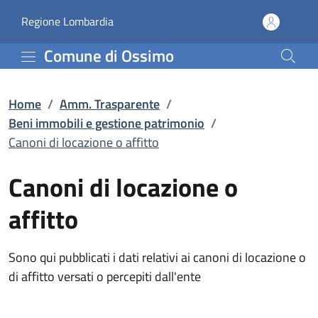
Canoni di locazione o af
Vai al contenuto principale
(apre in un'altra scheda).
Regione Lombardia
Comune di Ossimo
Home
/
Amm. Trasparente
/
Beni immobili e gestione patrimonio
/
Canoni di locazione o affitto
Canoni di locazione o
affitto
Sono qui pubblicati i dati relativi ai canoni di locazione o
di affitto versati o percepiti dall'ente