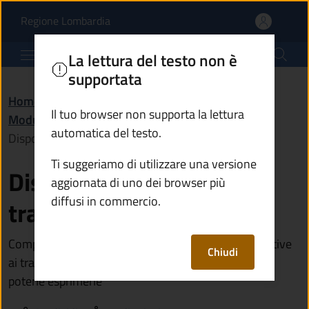
Disposizioni anticipate 
Vai al contenuto principale
(apre in un'altra scheda).
Regione Lombardia
Comune di Ossimo
La lettura del testo non è
supportata
Home
/
Amministrazione
/
Documenti e dati
/
Il tuo browser non supporta la lettura
Modulistica
/
automatica del testo.
Disposizioni anticipate di trattamento (Dat)
Ti suggeriamo di utilizzare una versione
Disposizioni anticipate di
aggiornata di uno dei browser più
diffusi in commercio.
trattamento (Dat)
Compila il modulo per dichiarare le tue volontà relative
Chiudi
ai trattamenti medici in caso di futura incapacità di
poterle esprimerle