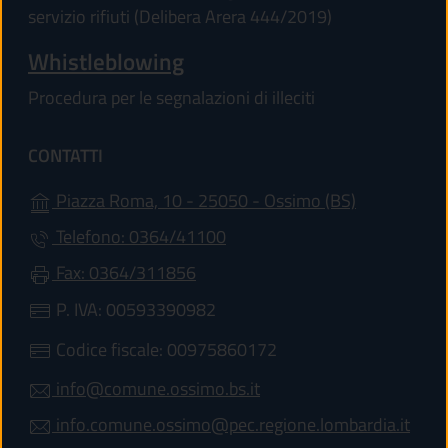
servizio rifiuti (Delibera Arera 444/2019)
Whistleblowing
Procedura per le segnalazioni di illeciti
CONTATTI
(apre in un'a
Piazza Roma, 10 - 25050 - Ossimo (BS)
Telefono: 0364/41100
Fax: 0364/311856
P. IVA: 00593390982
Codice fiscale: 00975860172
info@comune.ossimo.bs.it
info.comune.ossimo@pec.regione.lombardia.it