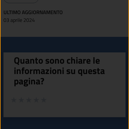
ULTIMO AGGIORNAMENTO
03 aprile 2024
Quanto sono chiare le
informazioni su questa
pagina?
Valuta da 1 a 5 stelle la pagina
Valuta 1 stelle su 5
Valuta 2 stelle su 5
Valuta 3 stelle su 5
Valuta 4 stelle su 5
Valuta 5 stelle su 5