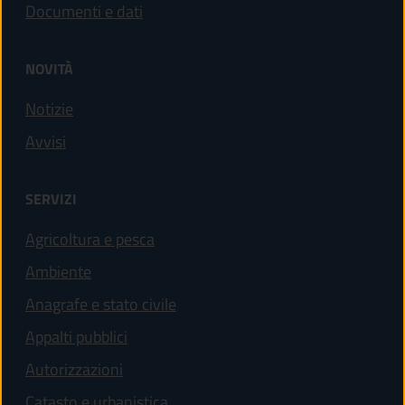
Documenti e dati
NOVITÀ
Notizie
Avvisi
SERVIZI
Agricoltura e pesca
Ambiente
Anagrafe e stato civile
Appalti pubblici
Autorizzazioni
Catasto e urbanistica