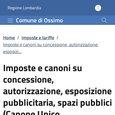
Imposte e canoni su conc
Vai al contenuto principale
(apre in un'altra scheda).
Regione Lombardia
Comune di Ossimo
Home
/
Imposte e tariffe
/
Imposte e canoni su concessione, autorizzazione,
esposizi...
Imposte e canoni su
concessione,
autorizzazione, esposizione
pubblicitaria, spazi pubblici
(Canone Unico