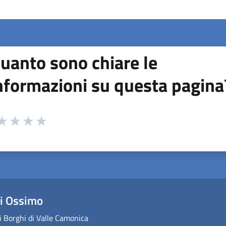
uanto sono chiare le
nformazioni su questa pagina
 da 1 a 5 stelle la pagina
ta 1 stelle su 5
aluta 2 stelle su 5
Valuta 3 stelle su 5
Valuta 4 stelle su 5
Valuta 5 stelle su 5
i Ossimo
 Borghi di Valle Camonica