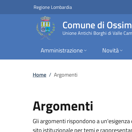
Argomenti | Comune
Vai al contenuto principale
(apre in un'altra scheda).
Regione Lombardia
Comune di Ossi
Unione Antichi Borghi di Valle Ca
Amministrazione
Novità
Home
/
Argomenti
Argomenti
Gli argomenti rispondono a un'esigenza d
sito istituzionale per temi e rappresentan