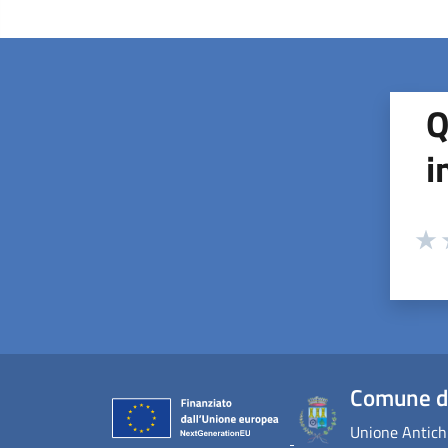
Q
i
Valuta
Valu
V
Comune d
Unione Antichi